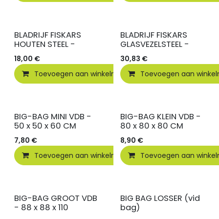
BLADRIJF FISKARS
BLADRIJF FISKARS
HOUTEN STEEL -
GLASVEZELSTEEL -
18,00
€
30,83
€
Toevoegen aan winkelmandje
Toevoegen aan winke
Toevoegen
BIG-BAG MINI VDB -
BIG-BAG KLEIN VDB -
50 x 50 x 60 CM
80 x 80 x 80 CM
7,80
€
8,90
€
Toevoegen aan winkelmandje
Toevoegen aan winke
Toevoegen
BIG-BAG GROOT VDB
BIG BAG LOSSER (vid
- 88 x 88 x 110
bag)