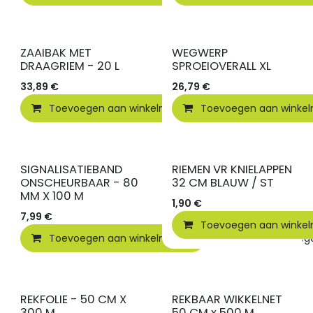
ZAAIBAK MET
WEGWERP
DRAAGRIEM - 20 L
SPROEIOVERALL XL
33,89
€
26,79
€
Toevoegen aan winkelmandje
Toevoegen aan winke
Toevoegen
SIGNALISATIEBAND
RIEMEN VR KNIELAPPEN
ONSCHEURBAAR - 80
32 CM BLAUW / ST
MM X 100 M
1,90
€
7,99
€
Toevoegen aan winke
Toevoegen aan winkelmandje
Toevoegen
REKFOLIE - 50 CM X
REKBAAR WIKKELNET
300 M
50 CM x 500 M