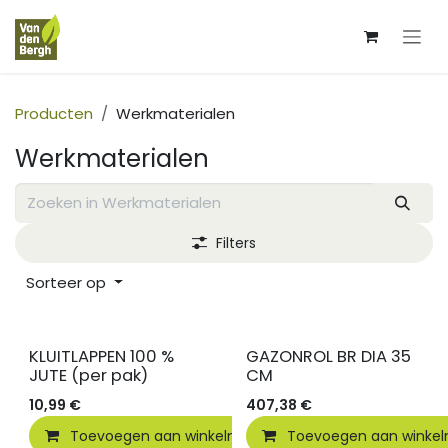
Overslaan naar inhoud
Producten
Werkmaterialen
Werkmaterialen
Filters
Sorteer op
KLUITLAPPEN 100 %
GAZONROL BR DIA 35
JUTE (per pak)
CM
10,99
€
407,38
€
Toevoegen aan winkelmandje
Toevoegen aan winke
Vergelijken