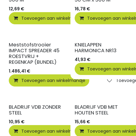
12,69
€
16,78
€
Toevoegen aan winkelmandje
Toevoegen aan winke
Toevoegen
Meststofstrooier
KNIELAPPEN
IMPACT SPREADER 45
HARMONICA NR13
ROESTVRIJ +
41,93
€
REGENKAP (BUNDEL)
Toevoegen aan winke
1.486,41
€
Toevoegen aan winkelmandje
Toevoegen
BLADRIJF VDB ZONDER
BLADRIJF VDB MET
STEEL
HOUTEN STEEL
10,95
€
15,66
€
Toevoegen aan winkelmandje
Toevoegen aan winke
Toevoegen