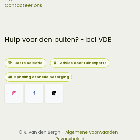
Contacteer ons
Hulp voor den buiten? - bel VDB
Beste selectie
Advies door tuinexperts
Ophaling of snelle bezorging
©
R. Van den Bergh
-
Algemene voorwaarden
-
Privacybeleid