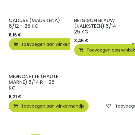
CADURE (MADRILENA)
BELGISCH BLAUW
6/12 - 25 KG
(KALKSTEEN) 6/14 -
25 KG
6,16
€
3,45
€
Toevoegen aan winkelmandje
Toevoegen
Toevoegen aan winke
MIGNONETTE (HAUTE
MARNE) 8/14 R - 25
KG
6,21
€
Toevoegen aan winkelmandje
Toevoegen