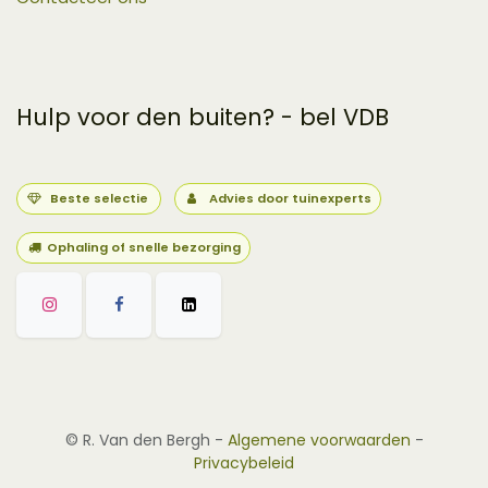
Hulp voor den buiten? - bel VDB
Beste selectie
Advies door tuinexperts
Ophaling of snelle bezorging
©
R. Van den Bergh
-
Algemene voorwaarden
-
Privacybeleid