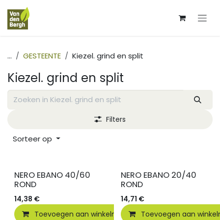
Overslaan naar inhoud
...
GESTEENTE
Kiezel. grind en split
Kiezel. grind en split
Filters
Sorteer op
NERO EBANO 40/60
NERO EBANO 20/40
ROND
ROND
14,38
€
14,71
€
Toevoegen aan winkelmandje
Toevoegen aan winke
Vergelijken