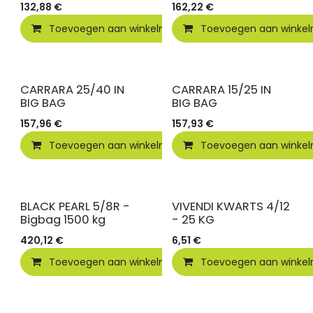
132,88
€
162,22
€
Toevoegen aan winkelmandje
Toevoegen aan winke
Vergelijken
CARRARA 25/40 IN
CARRARA 15/25 IN
BIG BAG
BIG BAG
157,96
€
157,93
€
Toevoegen aan winkelmandje
Toevoegen aan winke
Vergelijken
BLACK PEARL 5/8R -
VIVENDI KWARTS 4/12
Bigbag 1500 kg
- 25 KG
420,12
€
6,51
€
Toevoegen aan winkelmandje
Toevoegen aan winke
Toevoegen