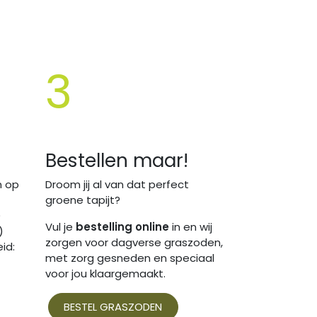
3
n
Bestellen maar!
n op
Droom jij al van dat perfect
groene tapijt?
)
Vul je
bestelling online
in en wij
)
zorgen voor dagverse graszoden,
id:
met zorg gesneden en speciaal
voor jou klaargemaakt.
BESTEL GRASZODEN