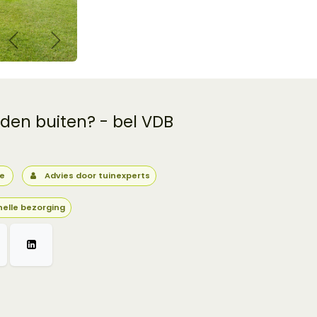
Vorige
Volgende
 den buiten? - bel VDB
ie
Advies door tuinexperts
nelle bezorging