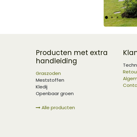
Producten met extra
Kla
handleiding
Techn
Retou
Graszoden
Algem
Meststoffen
Conta
Kledij
Openbaar groen
Alle producten