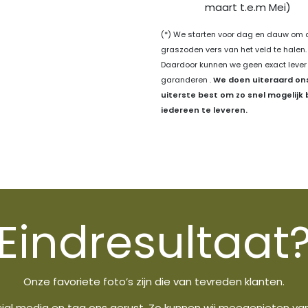
maart t.e.m Mei)
(*) We starten voor dag en dauw om 
graszoden vers van het veld te halen.
Daardoor kunnen we geen exact lever
garanderen .
We doen uiteraard on
uiterste best om zo snel mogelijk b
iedereen te leveren.
Eindresultaat
Onze favoriete foto’s zijn die van tevreden klanten.
cial media en tag ons gerust. Zo kunnen wij meegenieten van j