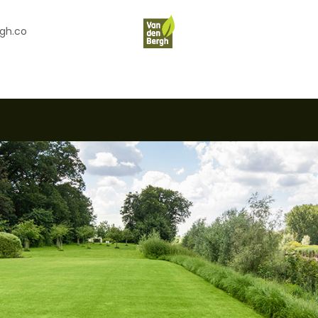
gh.co
en
Contact
Over Ons