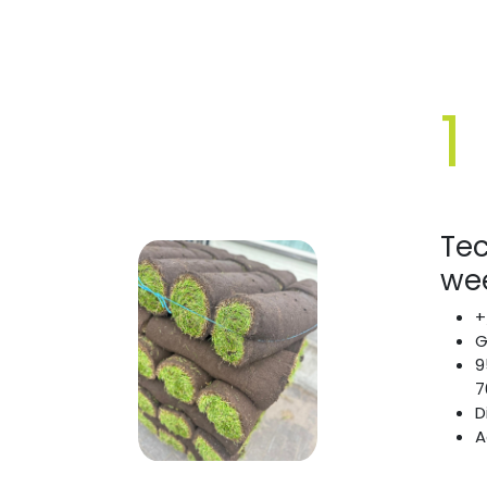
1
Te
wee
+
G
9
7
D
A