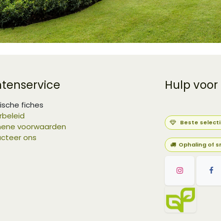
ntenservice
Hulp voor
ische fiches
rbeleid
Beste select
ene voorwaarden
cteer ons
Ophaling of s