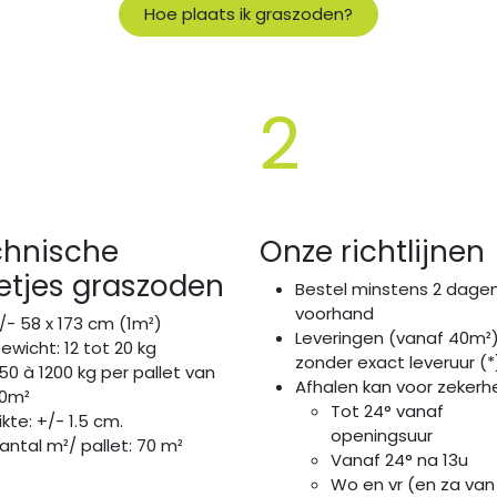
Hoe plaats ik graszoden?
2
chnische
Onze richtlijne
tjes graszoden
Bestel minstens 2 dage
voorhand
/- 58 x 173 cm (1m²)
Leveringen (vanaf 40m²
ewicht: 12 tot 20 kg
zonder exact leveruur (*
50 à 1200 kg per pallet van
Afhalen kan voor zekerhe
0m²
Tot 24° vanaf
ikte: +/- 1.5 cm.
openingsuur
antal m²/ pallet: 70 m²
Vanaf 24° na 13u
Wo en vr (en za van