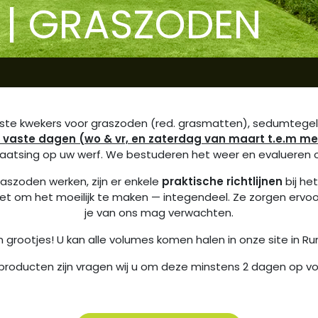
| GRASZODEN
ste kwekers voor graszoden (red. grasmatten), sedumtege
 vaste dagen (wo & vr, en zaterdag van maart t.e.m me
 plaatsing op uw werf. We bestuderen het weer en evalueren o
szoden werken, zijn er enkele
praktische richtlijnen
bij he
 niet om het moeilijk te maken — integendeel. Ze zorgen ervo
je van ons mag verwachten.
 en grootjes! U kan alle volumes komen halen in onze site in R
producten zijn vragen wij u om deze minstens 2 dagen op v