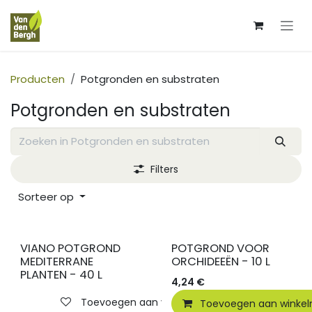
Overslaan naar inhoud
Producten
Potgronden en substraten
Potgronden en substraten
Filters
Sorteer op
VIANO POTGROND
POTGROND VOOR
MEDITERRANE
ORCHIDEEËN - 10 L
PLANTEN - 40 L
4,24
€
Toevoegen aan verlanglijst
Toevoegen aan winke