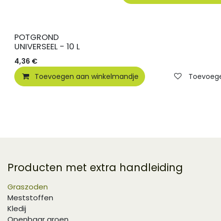
POTGROND
UNIVERSEEL - 10 L
4,36
€
Toevoegen aan winkelmandje
Toevoegen
Producten met extra handleiding
Graszoden
Meststoffen
Kledij
Openbaar groen