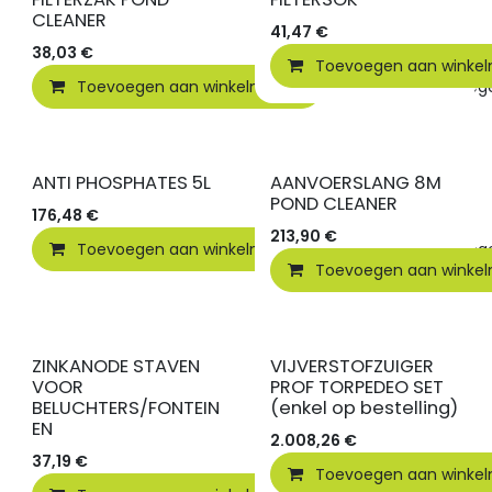
CLEANER
41,47
€
38,03
€
Toevoegen aan winke
Toevoegen aan winkelmandje
Toevoegen
ANTI PHOSPHATES 5L
AANVOERSLANG 8M
POND CLEANER
176,48
€
213,90
€
Toevoegen aan winkelmandje
Toevoegen
Toevoegen aan winke
ZINKANODE STAVEN
VIJVERSTOFZUIGER
VOOR
PROF TORPEDEO SET
BELUCHTERS/FONTEIN
(enkel op bestelling)
EN
2.008,26
€
37,19
€
Toevoegen aan winke