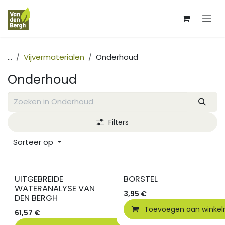
Overslaan naar inhoud
...
Vijvermaterialen
Onderhoud
Onderhoud
Filters
Sorteer op
UITGEBREIDE
BORSTEL
WATERANALYSE VAN
3,95
€
DEN BERGH
Toevoegen aan winke
61,57
€