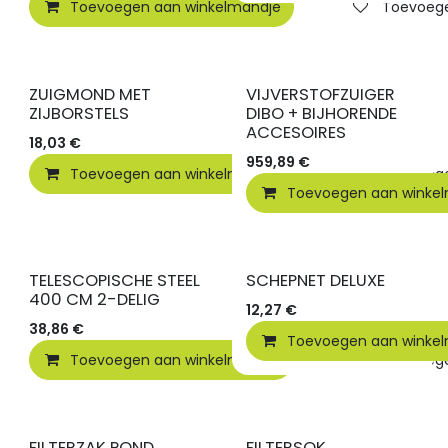
Toevoegen aan winkelmandje
Toevoegen
ZUIGMOND MET
VIJVERSTOFZUIGER
ZIJBORSTELS
DIBO + BIJHORENDE
ACCESOIRES
18,03
€
959,89
€
Toevoegen aan winkelmandje
Toevoegen
Toevoegen aan winke
TELESCOPISCHE STEEL
SCHEPNET DELUXE
400 CM 2-DELIG
12,27
€
38,86
€
Toevoegen aan winke
Toevoegen aan winkelmandje
Toevoegen
FILTERZAK POND
FILTERSOK