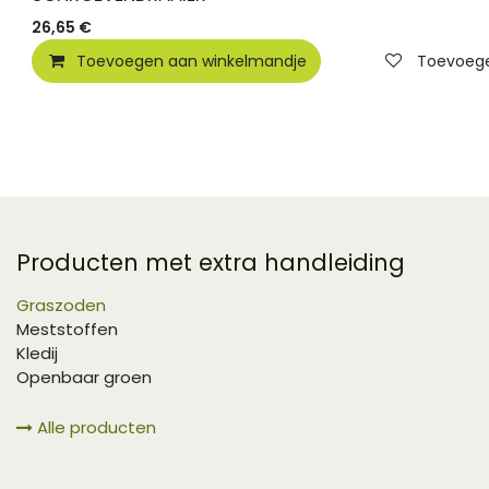
26,65
€
Toevoegen aan winkelmandje
Toevoegen
Producten met extra handleiding
Graszoden
Meststoffen
Kledij
Openbaar groen
Alle producten