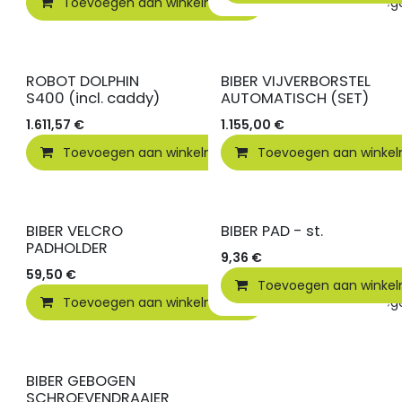
Toevoegen aan winkelmandje
Toevoegen
ROBOT DOLPHIN
BIBER VIJVERBORSTEL
S400 (incl. caddy)
AUTOMATISCH (SET)
1.611,57
€
1.155,00
€
Toevoegen aan winkelmandje
Toevoegen aan winke
Toevoegen
BIBER VELCRO
BIBER PAD - st.
PADHOLDER
9,36
€
59,50
€
Toevoegen aan winke
Toevoegen aan winkelmandje
Toevoegen
BIBER GEBOGEN
SCHROEVENDRAAIER