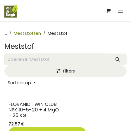
Overslaan naar inhoud
...
Meststoffen
Meststof
Meststof
Filters
Sorteer op
FLORANID TWIN CLUB
NPK 10-5-20 + 4 MgO
- 25 KG
72,57
€