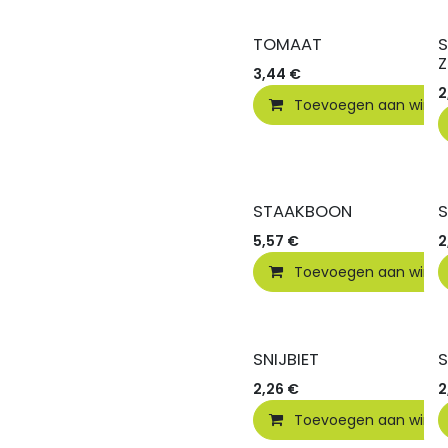
TOMAAT
Z
3,44
€
2
Toevoegen aan wink
STAAKBOON
S
5,57
€
2
Toevoegen aan wink
SNIJBIET
2,26
€
2
Toevoegen aan wink