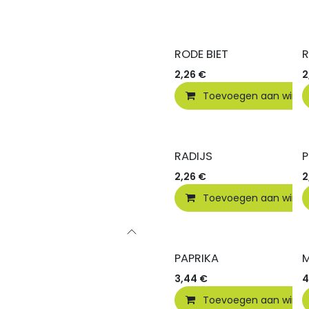
RODE BIET
2,26
€
2
Toevoegen aan wink
RADIJS
P
2,26
€
2
Toevoegen aan wink
PAPRIKA
3,44
€
4
Toevoegen aan wink