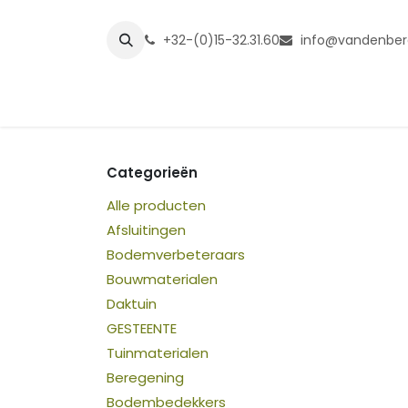
Overslaan naar inhoud
+32-(0)15-32.31.60
info@vandenber
Startpagina
Shop
Grasmatt
Categorieën
Alle producten
Afsluitingen
Bodemverbeteraars
Bouwmaterialen
Daktuin
GESTEENTE
Tuinmaterialen
Beregening
Bodembedekkers