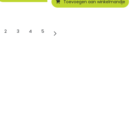
Toevoegen aan winkelmandje
2
3
4
5