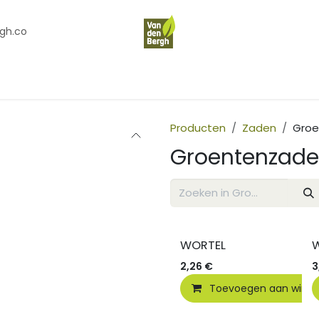
gh.co
en
Contact
Over Ons
Producten
Zaden
Groe
Groentenzad
WORTEL
2,26
€
3
Toevoegen aan wink