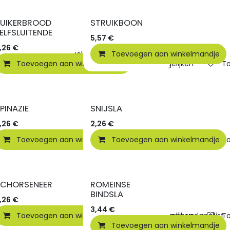
SUIKERBROOD
STRUIKBOON
ELFSLUITENDE
5,57
€
,26
€
elmandje
Vergelijken
Toevoegen aan winkelmandje
Toevoegen aan verlanglijst
Toevoegen aan winkelmandje
Vergelijken
To
PINAZIE
SNIJSLA
,26
€
2,26
€
elmandje
Toevoegen aan winkelmandje
Vergelijken
Toevoegen aan winkelmandje
Toevoegen aan verlanglijst
Vergelijken
To
SCHORSENEER
ROMEINSE
BINDSLA
,26
€
3,44
€
elmandje
Toevoegen aan winkelmandje
Vergelijken
Toevoegen aan verlanglijst
Vergelijken
To
Toevoegen aan winkelmandje