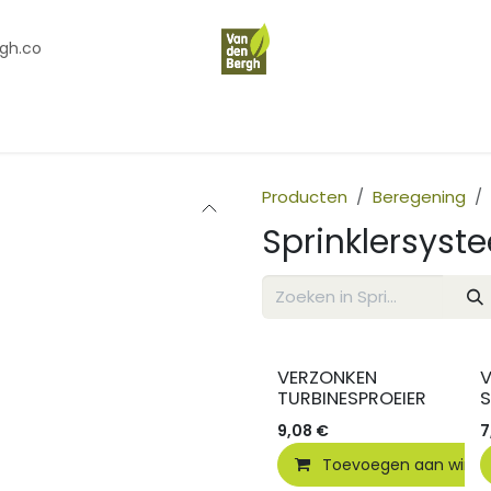
gh.co
en
Contact
Over Ons
Producten
Beregening
Sprinklersys
VERZONKEN
TURBINESPROEIER
S
9,08
€
7
Toevoegen aan wink