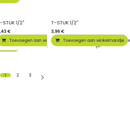
-STUK 1/2"
T-STUK 1/2''
,43
€
3,96
€
Toevoegen aan winkelmandje
Toevoegen aan winkelmandje
Toevoegen aan 
elmandje
Toevoegen aan verlanglijst
1
2
3