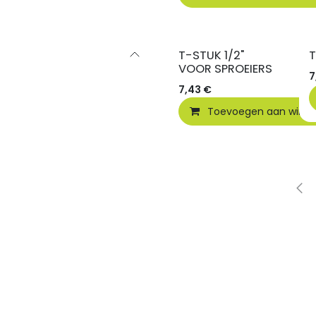
T-STUK 1/2"
T
VOOR SPROEIERS
7
7,43
€
Toevoegen aan wink