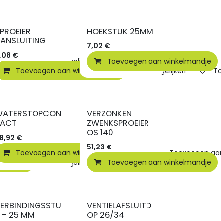
PROEIER
HOEKSTUK 25MM
ANSLUITING
7,02
€
,08
€
elmandje
Vergelijken
Toevoegen aan winkelmandje
Toevoegen aan verlanglijst
Toevoegen aan winkelmandje
Vergelijken
To
WATERSTOPCON
VERZONKEN
TACT
ZWENKSPROEIER
OS 140
8,92
€
51,23
€
Toevoegen aan winkelmandje
Toevoegen aan 
elmandje
Vergelijken
Toevoegen aan winkelmandje
Toevoegen aan verlanglijst
ERBINDINGSSTU
VENTIELAFSLUITD
 - 25 MM
OP 26/34