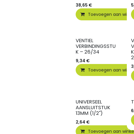
38,65
€
5
Toevoegen aan wink
VENTIEL
V
VERBINDINGSSTU
V
K – 26/34
K
9,34
€
3
Toevoegen aan wink
UNIVERSEEL
AANSLUITSTUK
6
13MM (1/2")
2,64
€
Toevoegen aan wink