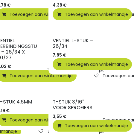
,78
€
4,38
€
elmandje
Toevoegen aan winkelmandje
Toevoegen aan verlanglijst
Toevoegen aan winkelmandje
Toevoegen aan 
ENTIEL
VENTIEL L-STUK –
ERBINDINGSSTU
26/34
 – 26/34 X
7,85
€
20/27
Toevoegen aan winkelmandje
,02
€
elmandje
Toevoegen aan verlanglijst
Toevoegen aan winkelmandje
Toevoegen aan 
T-STUK 4.6MM
T-STUK 3/16"
VOOR SPROEIERS
,19
€
3,55
€
Toevoegen aan winkelmandje
Toevoegen aan 
Toevoegen aan winkelmandje
elmandje
Toevoegen aan verlanglijst