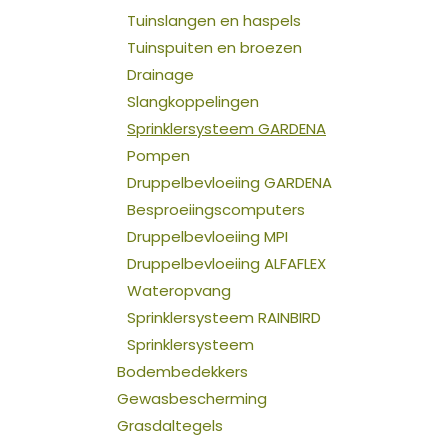
Tuinslangen en haspels
Tuinspuiten en broezen
Drainage
Slangkoppelingen
Sprinklersysteem GARDENA
Pompen
Druppelbevloeiing GARDENA
Besproeiingscomputers
Druppelbevloeiing MPI
Druppelbevloeiing ALFAFLEX
Wateropvang
Sprinklersysteem RAINBIRD
Sprinklersysteem
Bodembedekkers
Gewasbescherming
Grasdaltegels