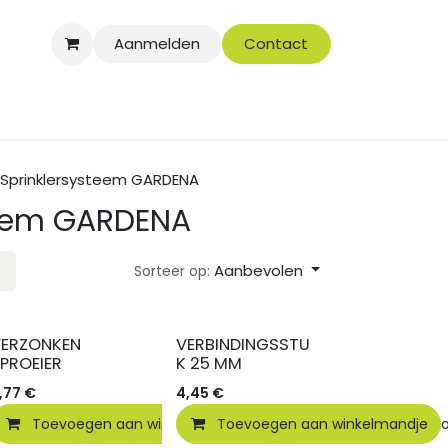
Aanmelden
Contact
Sprinklersysteem GARDENA
teem GARDENA
Aanbevolen
Sorteer op:
VERZONKEN
VERBINDINGSSTU
PROEIER
K 25 MM
,77
€
4,45
€
elmandje
Toevoegen aan winkelmandje
Vergelijken
Toevoegen aan winkelmandje
Toevoegen aan verlanglijst
Vergelijken
To