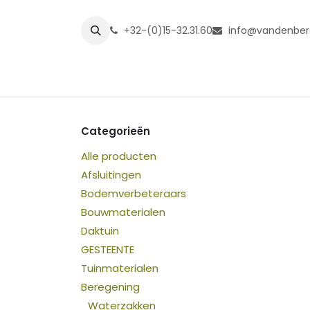
Overslaan naar inhoud
+32-(0)15-32.31.60
info@vandenber
Startpagina
Shop
Grasmatt
Categorieën
Alle producten
Afsluitingen
Bodemverbeteraars
Bouwmaterialen
Daktuin
GESTEENTE
Tuinmaterialen
Beregening
Waterzakken