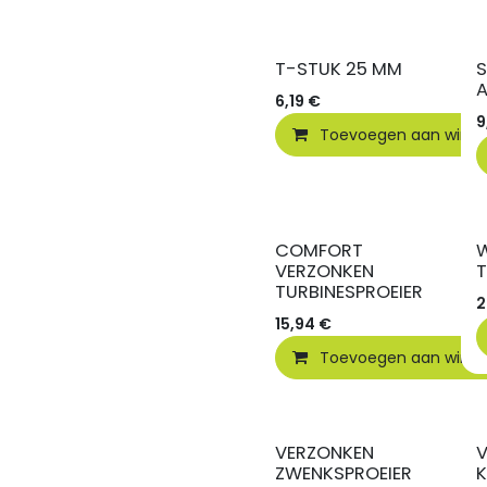
T-STUK 25 MM
S
A
6,19
€
9
Toevoegen aan wink
COMFORT
VERZONKEN
TURBINESPROEIER
2
15,94
€
Toevoegen aan wink
VERZONKEN
V
ZWENKSPROEIER
K