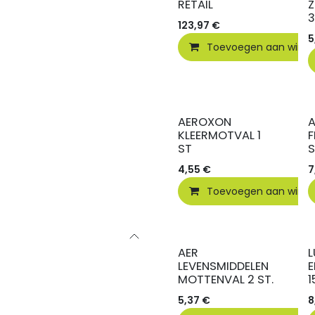
RETAIL
Z
3
123,97
€
5
Toevoegen aan wink
AEROXON
KLEERMOTVAL 1
F
ST
4,55
€
7
Toevoegen aan wink
AER
L
LEVENSMIDDELEN
E
MOTTENVAL 2 ST.
1
5,37
€
8