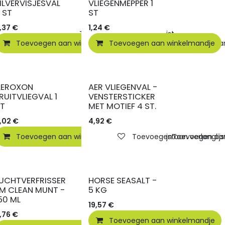
ILVERVISJESVAL
VLIEGENMEPPER 1
 ST
ST
,37
€
1,24
€
elmandje
Toevoegen aan verlanglijst
Toevoegen aan winkelmandje
Toevoegen aan winkelmandje
Toevoegen aan 
AEROXON
AER VLIEGENVAL -
RUITVLIEGVAL 1
VENSTERSTICKER
ST
MET MOTIEF 4 ST.
,02
€
4,92
€
elmandje
Toevoegen aan winkelmandje
Toevoegen aan verlanglijst
Toevoegen aan verlanglijs
Toevoegen aan 
UCHTVERFRISSER
HORSE SEASALT -
M CLEAN MUNT -
5 KG
50 ML
19,57
€
,76
€
Toevoegen aan winkelmandje