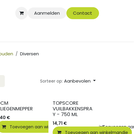
Aanmelden
Contact
houden
Diversen
Aanbevolen
Sorteer op:
DCM
TOPSCORE
LIEGENMEPPER
VUILBAKKENSPRA
Y - 750 ML
,40
€
14,71
€
elmandje
Toevoegen aan winkelmandje
Toevoegen aan verlanglijst
Toevoegen aan 
Toevoegen aan winkelmandje