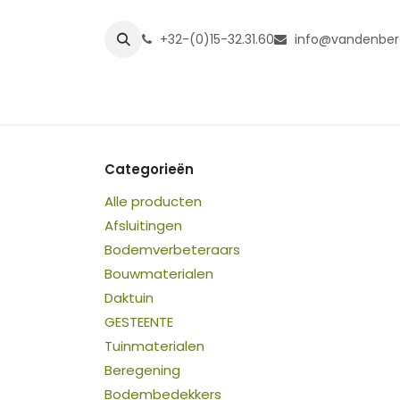
Overslaan naar inhoud
+32-(0)15-32.31.60
info@vandenber
Startpagina
Shop
Grasmatt
Categorieën
Alle producten
Afsluitingen
Bodemverbeteraars
Bouwmaterialen
Daktuin
GESTEENTE
Tuinmaterialen
Beregening
Bodembedekkers