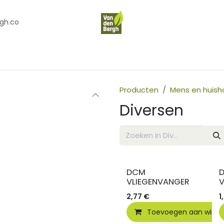
gh.co
en
Contact
Over Ons
Producten
Mens en huis
Diversen
DCM
VLIEGENVANGER
V
2,77
€
1
Toevoegen aan wink