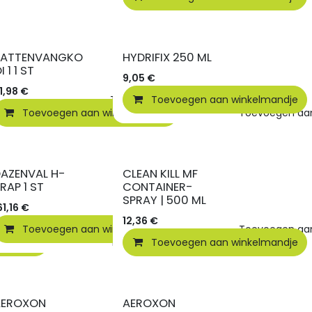
KATTENVANGKO
HYDRIFIX 250 ML
I 1 1 ST
9,05
€
1,98
€
elmandje
Toevoegen aan verlanglijst
Toevoegen aan winkelmandje
Toevoegen aan winkelmandje
Toevoegen aan 
AZENVAL H-
CLEAN KILL MF
RAP 1 ST
CONTAINER-
SPRAY | 500 ML
61,16
€
12,36
€
Toevoegen aan winkelmandje
Toevoegen aan 
elmandje
Toevoegen aan verlanglijst
Toevoegen aan winkelmandje
AEROXON
AEROXON