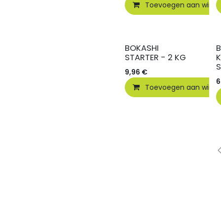
Toevoegen aan wink
BOKASHI
STARTER - 2 KG
S
9,96
€
6
Toevoegen aan wink