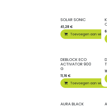
SOLAR SONIC
O
41,28
€
6
Toevoegen aan wink
DEBLOCK ECO
D
ACTIVATOR 900
T
G
1
11,16
€
Toevoegen aan wink
AURA BLACK