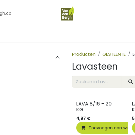
gh.co
en
Contact
Over Ons
Producten
GESTEENTE
Lavasteen
LAVA 8/16 - 20
L
KG
4,97
€
5
Toevoegen aan wink