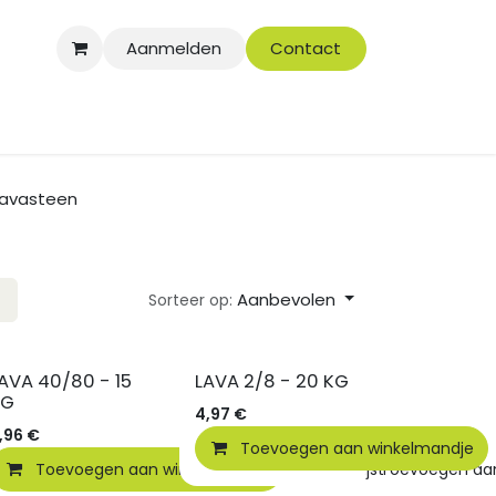
Aanmelden
Contact
Lavasteen
Aanbevolen
Sorteer op:
AVA 40/80 - 15
LAVA 2/8 - 20 KG
KG
4,97
€
,96
€
Toevoegen aan winkelmandje
elmandje
Toevoegen aan winkelmandje
Toevoegen aan verlanglijst
Toevoegen aan 