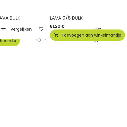
AVA BULK
LAVA 0/8 BULK
81,20
€
Vergelijken
Toevoegen aan verlanglijst
Toevoegen aan winkelmandje
elmandje
Toevoegen aan verlanglijst