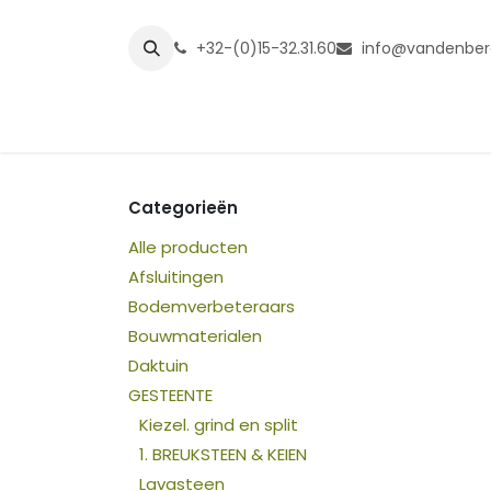
Overslaan naar inhoud
+32-(0)15-32.31.60
info@vandenber
Startpagina
Shop
Grasmatt
Categorieën
Alle producten
Afsluitingen
Bodemverbeteraars
Bouwmaterialen
Daktuin
GESTEENTE
Kiezel. grind en split
1. BREUKSTEEN & KEIEN
Lavasteen