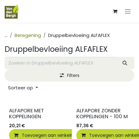
Overslaan naar inhoud
...
Beregening
Druppelbevloeiing ALFAFLEX
Druppelbevloeiing ALFAFLEX
Filters
Sorteer op
ALFAPORE MET
ALFAPORE ZONDER
KOPPELINGEN
KOPPELINGEN - 100 M
20,21
€
87,36
€
Toevoegen aan winkelmandje
Toevoegen aan winke
Vergelijken