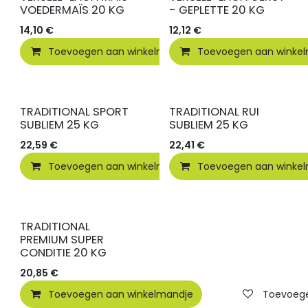
VOEDERMAÏS 20 KG
- GEPLETTE 20 KG
14,10
€
12,12
€
Toevoegen aan winkelmandje
Toevoegen aan winke
Toevoegen
TRADITIONAL SPORT
TRADITIONAL RUI
SUBLIEM 25 KG
SUBLIEM 25 KG
22,59
€
22,41
€
Toevoegen aan winkelmandje
Toevoegen aan winke
Toevoegen
TRADITIONAL
PREMIUM SUPER
CONDITIE 20 KG
20,85
€
Toevoegen aan winkelmandje
Toevoegen