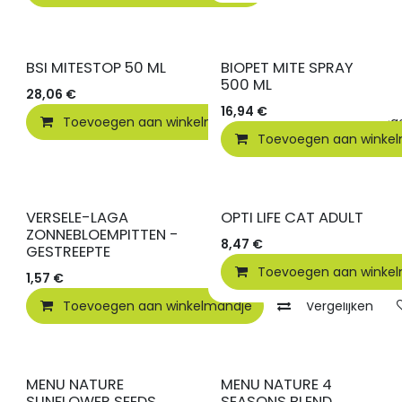
BSI MITESTOP 50 ML
BIOPET MITE SPRAY
500 ML
28,06
€
16,94
€
Toevoegen aan winkelmandje
Toevoegen
Toevoegen aan winke
VERSELE-LAGA
OPTI LIFE CAT ADULT
ZONNEBLOEMPITTEN -
8,47
€
GESTREEPTE
Toevoegen aan winke
1,57
€
Toevoegen aan winkelmandje
Vergelijken
MENU NATURE
MENU NATURE 4
SUNFLOWER SEEDS
SEASONS BLEND