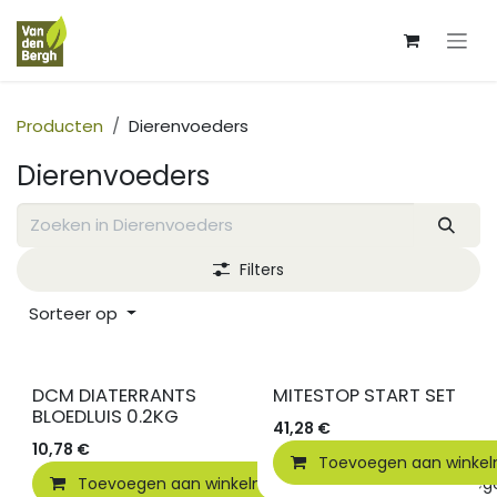
Overslaan naar inhoud
Producten
Dierenvoeders
Dierenvoeders
Filters
Sorteer op
DCM DIATERRANTS
MITESTOP START SET
BLOEDLUIS 0.2KG
41,28
€
10,78
€
Toevoegen aan winke
Toevoegen aan winkelmandje
Toevoegen