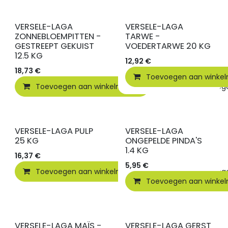
VERSELE-LAGA
VERSELE-LAGA
ZONNEBLOEMPITTEN -
TARWE -
GESTREEPT GEKUIST
VOEDERTARWE 20 KG
12.5 KG
12,92
€
18,73
€
Toevoegen aan winke
Toevoegen aan winkelmandje
Toevoegen
VERSELE-LAGA PULP
VERSELE-LAGA
25 KG
ONGEPELDE PINDA'S
1.4 KG
16,37
€
5,95
€
Toevoegen aan winkelmandje
Toevoegen
Toevoegen aan winke
VERSELE-LAGA MAÏS -
VERSELE-LAGA GERST