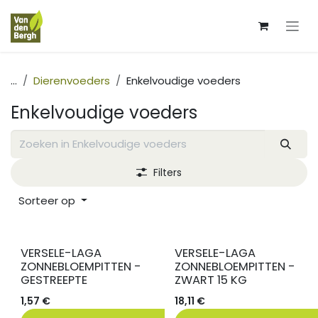
Overslaan naar inhoud
...
Dierenvoeders
Enkelvoudige voeders
Enkelvoudige voeders
Filters
Sorteer op
VERSELE-LAGA
VERSELE-LAGA
ZONNEBLOEMPITTEN -
ZONNEBLOEMPITTEN -
GESTREEPTE
ZWART 15 KG
1,57
€
18,11
€