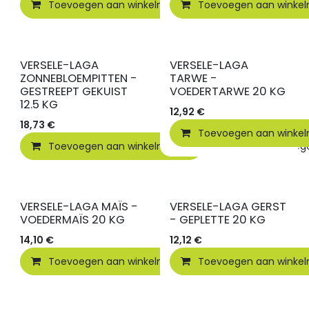
Toevoegen aan winkelmandje
Toevoegen aan winke
Vergelijken
VERSELE-LAGA
VERSELE-LAGA
ZONNEBLOEMPITTEN -
TARWE -
GESTREEPT GEKUIST
VOEDERTARWE 20 KG
12.5 KG
12,92
€
18,73
€
Toevoegen aan winke
Toevoegen aan winkelmandje
Toevoegen
VERSELE-LAGA MAÏS -
VERSELE-LAGA GERST
VOEDERMAÏS 20 KG
- GEPLETTE 20 KG
14,10
€
12,12
€
Toevoegen aan winkelmandje
Toevoegen aan winke
Toevoegen