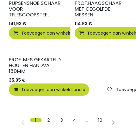
RUPSENSNOEISCHAAR
PROF.HAAGSCHAAR
VOOR
MET GEGOLFDE
TELESCOOPSTEEL
MESSEN
141,93
€
114,93
€
Toevoegen aan winkelmandje
Toevoegen aan winke
Toevoegen
PROF. MES GEKARTELD
HOUTEN HANDVAT
180MM
35,95
€
Toevoegen aan winkelmandje
Toevoegen
1
2
3
4
…
10