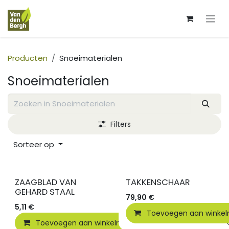
Overslaan naar inhoud
Producten
Snoeimaterialen
Snoeimaterialen
Filters
Sorteer op
ZAAGBLAD VAN
TAKKENSCHAAR
GEHARD STAAL
79,90
€
5,11
€
Toevoegen aan winke
Toevoegen aan winkelmandje
Vergelijken