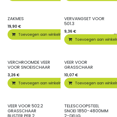
ZAKMES
VERVANGSET VOOR
501.3
19,90
€
9,36
€
Toevoegen aan winkelmandje
Toevoegen
Toevoegen aan winke
VERCHROOMDE VEER
VEER VOOR
VOOR SNOEISCHAAR
GRASSCHAAR
3,26
€
10,07
€
Toevoegen aan winkelmandje
Toevoegen aan winke
Toevoegen
VEER VOOR 502.2
TELESCOOPSTEEL
GRASSCHAAR
SNOEI 1850-4800MM
BLISTER PER 2
2-DELIG