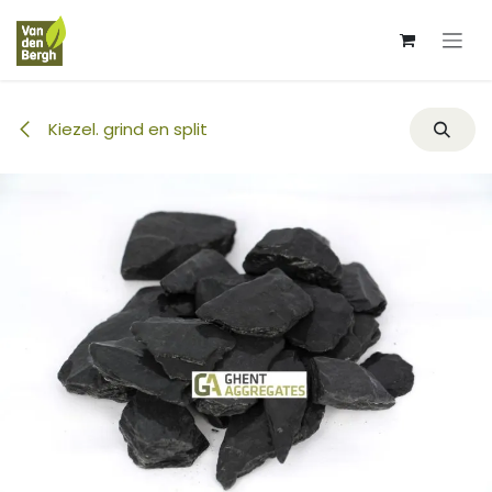
Overslaan naar inhoud
Kiezel. grind en split