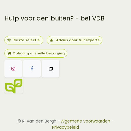
Hulp voor den buiten? - bel VDB
Beste selectie
Advies door tuinexperts
Ophaling of snelle bezorging
©
R. Van den Bergh
-
Algemene voorwaarden
-
Privacybeleid