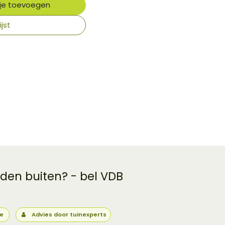
je toevoegen
jst
 den buiten? - bel VDB
ie
Advies door tuinexperts