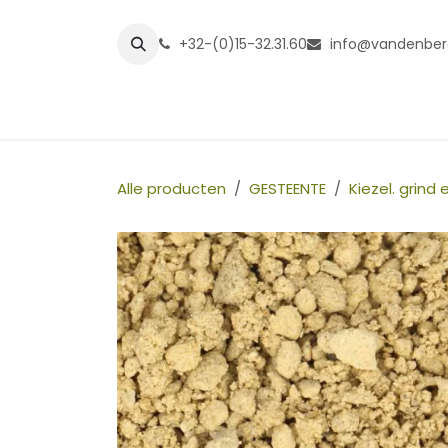
Overslaan naar inhoud
+32-(0)15-32.31.60
info@vandenber
Startpagina
Shop
Grasmatt
Alle producten
GESTEENTE
Kiezel. grind e