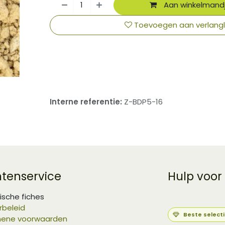
Aan winkelmand
Toevoegen aan verlangli
​
Interne referentie:
Z-BDP5-16
ntenservice
Hulp voor
ische fiches
rbeleid
Beste select
ene voorwaarden