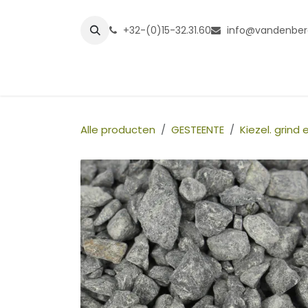
Overslaan naar inhoud
+32-(0)15-32.31.60
info@vandenber
Startpagina
Shop
Grasmatt
Alle producten
GESTEENTE
Kiezel. grind e