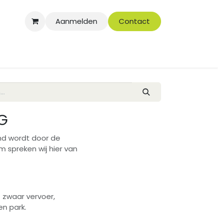
Aanmelden
Contact
KG
md wordt door de
m spreken wij hier van
 zwaar vervoer,
en park.