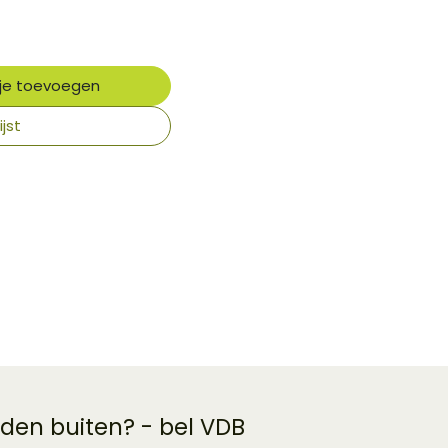
je toevoegen
jst
 den buiten? - bel VDB