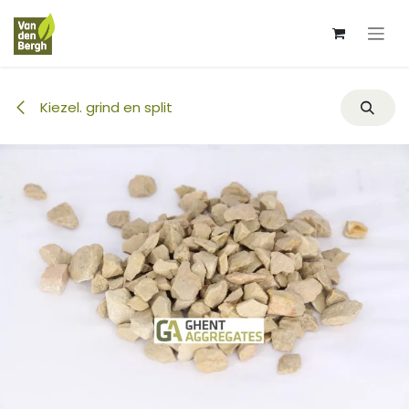
Overslaan naar inhoud
Kiezel. grind en split