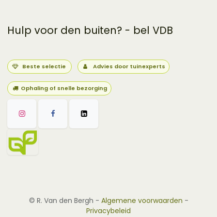
Hulp voor den buiten? - bel VDB
Beste selectie
Advies door tuinexperts
Ophaling of snelle bezorging
©
R. Van den Bergh
-
Algemene voorwaarden
-
Privacybeleid