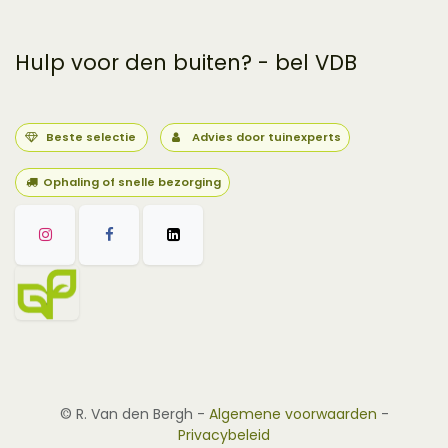
Hulp voor den buiten? - bel VDB
Beste selectie
Advies door tuinexperts
Ophaling of snelle bezorging
©
R. Van den Bergh
-
Algemene voorwaarden
-
Privacybeleid