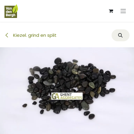
Overslaan naar inhoud
Kiezel. grind en split