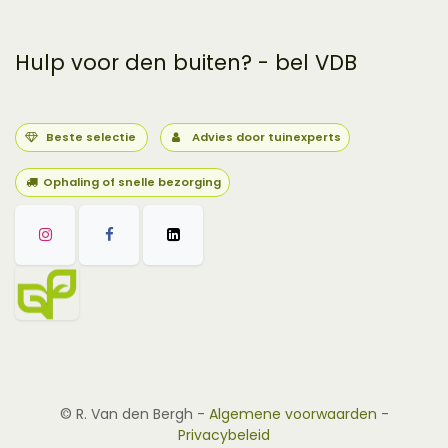
Hulp voor den buiten? - bel VDB
Beste selectie
Advies door tuinexperts
Ophaling of snelle bezorging
©
R. Van den Bergh
-
Algemene voorwaarden
-
Privacybeleid