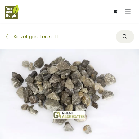
Overslaan naar inhoud
Kiezel. grind en split