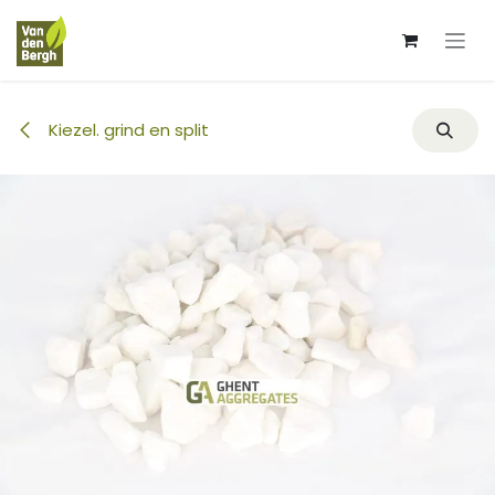
Overslaan naar inhoud
Kiezel. grind en split