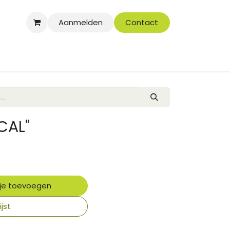
Aanmelden
Contact
CAL"
je toevoegen
jst