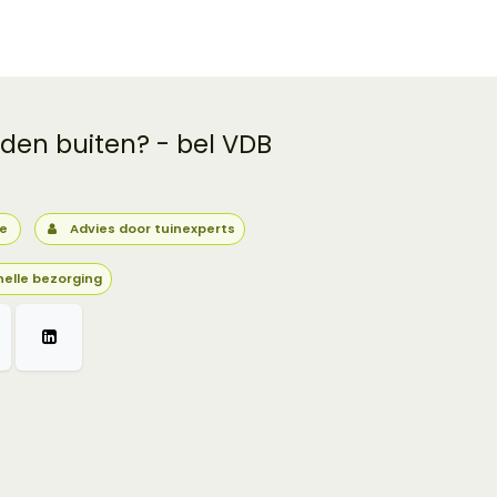
 den buiten? - bel VDB
ie
Advies door tuinexperts
nelle bezorging