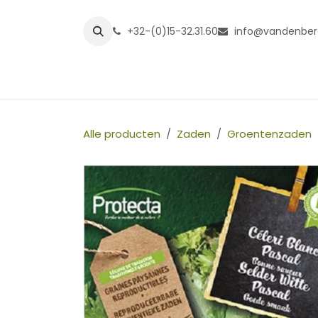
Overslaan naar inhoud
+32-(0)15-32.31.60
info@vandenber
Startpagina
Shop
Grasmatt
Alle producten
Zaden
Groentenzaden