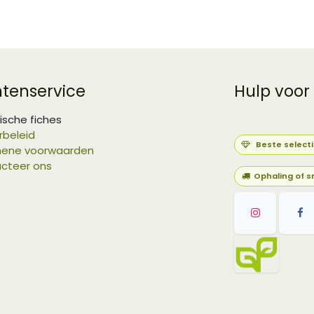
ntenservice
Hulp voor
ische fiches
rbeleid
Beste select
ene voorwaarden
cteer ons
Ophaling of s