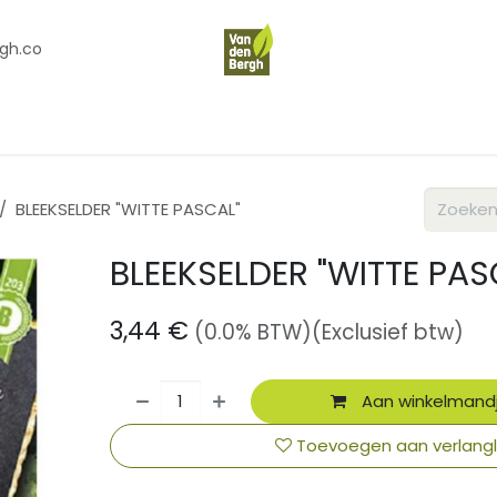
gh.co
en
Contact
Over Ons
BLEEKSELDER "WITTE PASCAL"
BLEEKSELDER "WITTE PAS
3,44
€
(0.0% BTW)
(Exclusief btw)
Aan winkelmand
Toevoegen aan verlangli