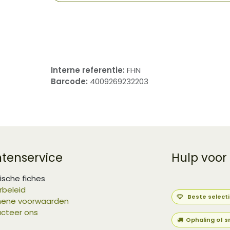
​
Interne referentie:
FHN
Barcode:
4009269232203
ntenservice
Hulp voor
ische fiches
rbeleid
Beste select
ene voorwaarden
cteer ons
Ophaling of s