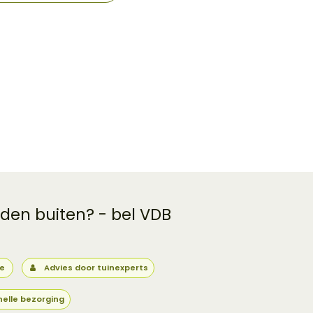
 den buiten? - bel VDB
ie
Advies door tuinexperts
nelle bezorging