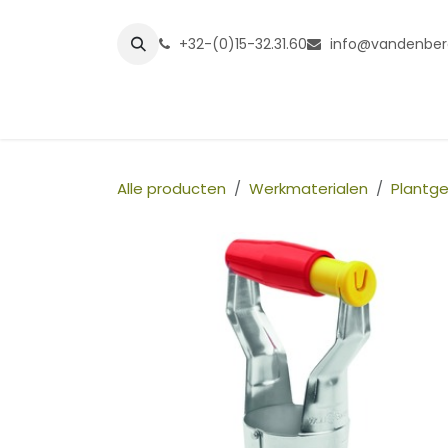
Overslaan naar inhoud
+32-(0)15-32.31.60
info@vandenber
Startpagina
Shop
Grasmatt
Alle producten
Werkmaterialen
Plantg