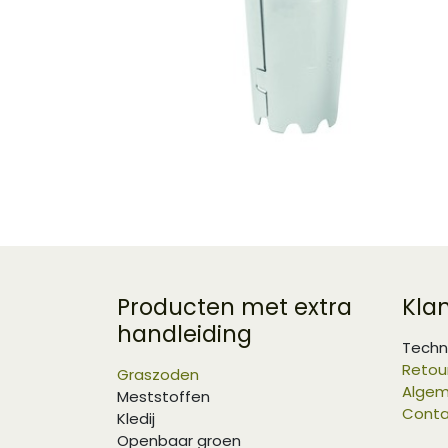
Producten met extra
Kla
handleiding
Techn
Retou
Graszoden
Algem
Meststoffen
Conta
Kledij
Openbaar groen