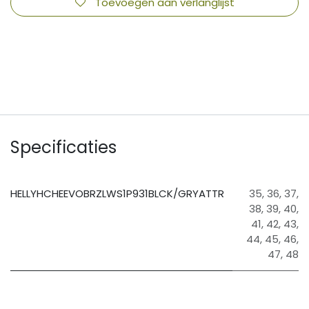
Toevoegen aan verlanglijst
​
Specificaties
HELLYHCHEEVOBRZLWS1P931BLCK/GRYATTR
35
,
36
,
37
,
38
,
39
,
40
,
41
,
42
,
43
,
44
,
45
,
46
,
47
,
48