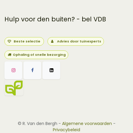
Hulp voor den buiten? - bel VDB
Beste selectie
Advies door tuinexperts
Ophaling of snelle bezorging
©
R. Van den Bergh
-
Algemene voorwaarden
-
Privacybeleid