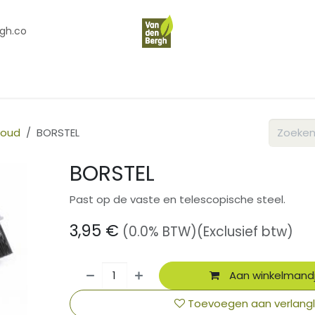
gh.co
en
Contact
Over Ons
houd
BORSTEL
BORSTEL
Past op de vaste en telescopische steel.
3,95
€
(0.0% BTW)
(Exclusief btw)
Aan winkelmand
Toevoegen aan verlangli