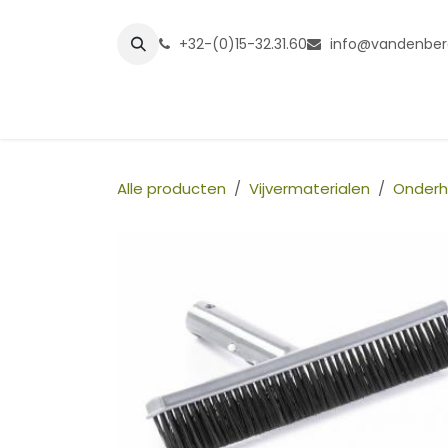
Overslaan naar inhoud
+32-(0)15-32.31.60
info@vandenber
Startpagina
Shop
Grasmatt
Alle producten
Vijvermaterialen
Onder