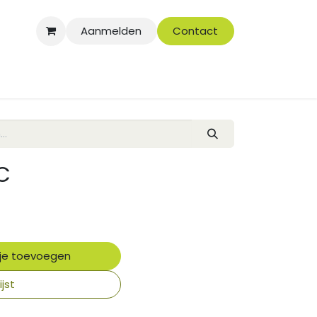
Aanmelden
Contact
C
je toevoegen
jst