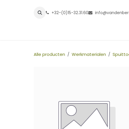
Overslaan naar inhoud
+32-(0)15-32.31.60
info@vandenber
Startpagina
Shop
Grasmatt
Alle producten
Werkmaterialen
Spuitto