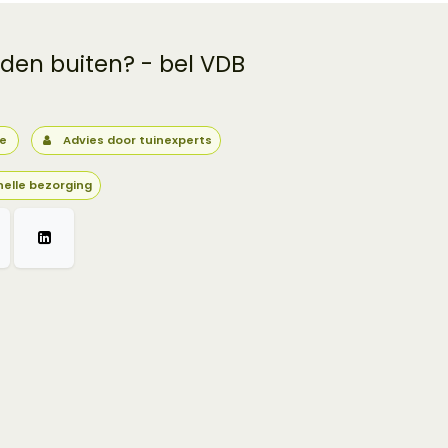
 den buiten? - bel VDB
ie
Advies door tuinexperts
nelle bezorging