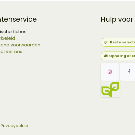
ntenservice
Hulp voor
ische fiches
rbeleid
Beste select
ene voorwaarden
cteer ons
Ophaling of s
-
Privacybeleid