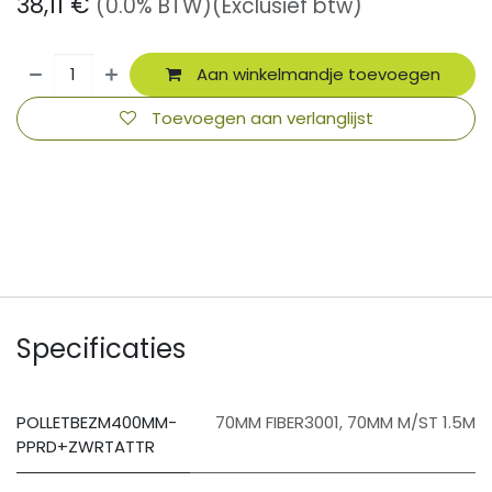
38,11
€
(0.0% BTW)
(Exclusief btw)
Aan winkelmandje toevoegen
Toevoegen aan verlanglijst
​
Specificaties
POLLETBEZM400MM-
70MM FIBER3001
,
70MM M/ST 1.5M
PPRD+ZWRTATTR