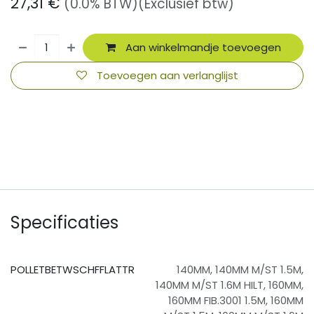
27,31
€
(0.0% BTW)
(Exclusief btw)
Aan winkelmandje toevoegen
Toevoegen aan verlanglijst
​
Specificaties
POLLETBETWSCHFFLATTR
140MM
,
140MM M/ST 1.5M
,
140MM M/ST 1.6M HILT
,
160MM
,
160MM FIB.3001 1.5M
,
160MM