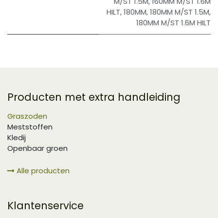
M/ST 1.5M
,
160MM M/ST 1.6M
HILT
,
180MM
,
180MM M/ST 1.5M
,
180MM M/ST 1.6M HILT
Producten met extra handleiding
Graszoden
Meststoffen
Kledij
Openbaar groen
Alle producten
Klantenservice