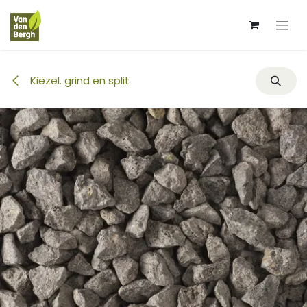
Overslaan naar inhoud
Kiezel. grind en split