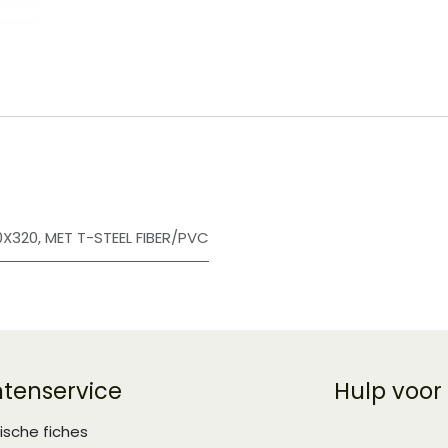
​
0X320
,
MET T-STEEL FIBER/PVC
ntenservice
Hulp voor
ische fiches