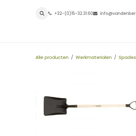
Overslaan naar inhoud
+32-(0)15-32.31.60
info@vandenber
Startpagina
Shop
Grasmatt
Alle producten
Werkmaterialen
Spades