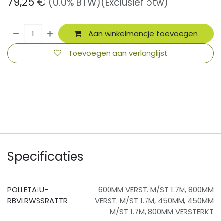
79,25
€
(0.0% BTW)
(Exclusief btw)
Aan winkelmandje toevoegen
Toevoegen aan verlanglijst
​
Specificaties
POLLETALU-
600MM VERST. M/ST 1.7M
,
800MM
RBVLRWSSRATTR
VERST. M/ST 1.7M
,
450MM
,
450MM
M/ST 1.7M
,
800MM VERSTERKT