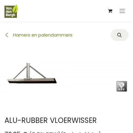
Overslaan naar inhoud
Hamers en palendammers
ALU-RUBBER VLOERWISSER