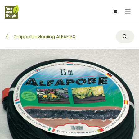
Overslaan naar inhoud
Druppelbevloeiing ALFAFLEX