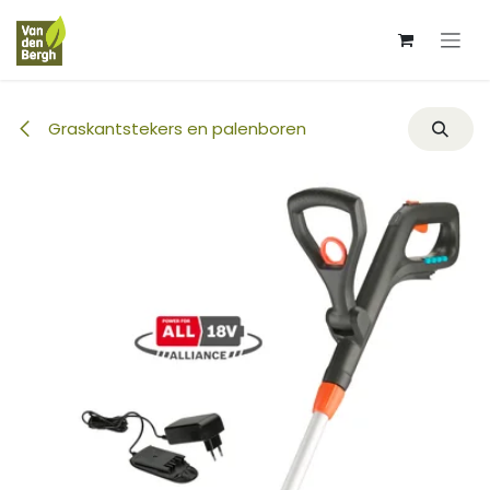
Overslaan naar inhoud
Graskantstekers en palenboren