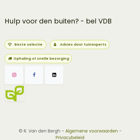
Hulp voor den buiten? - bel VDB
Beste selectie
Advies door tuinexperts
Ophaling of snelle bezorging
©
R. Van den Bergh
-
Algemene voorwaarden
-
Privacybeleid