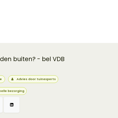
 den buiten? - bel VDB
ie
Advies door tuinexperts
nelle bezorging