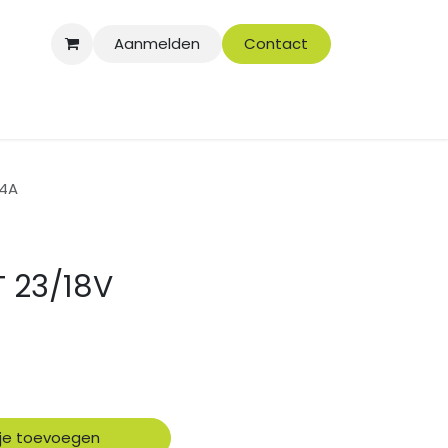
Aanmelden
Contact
P4A
 23/18V
je toevoegen