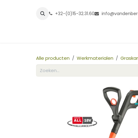
Overslaan naar inhoud
+32-(0)15-32.31.60
info@vandenber
Startpagina
Shop
Grasmatt
Alle producten
Werkmaterialen
Graskan