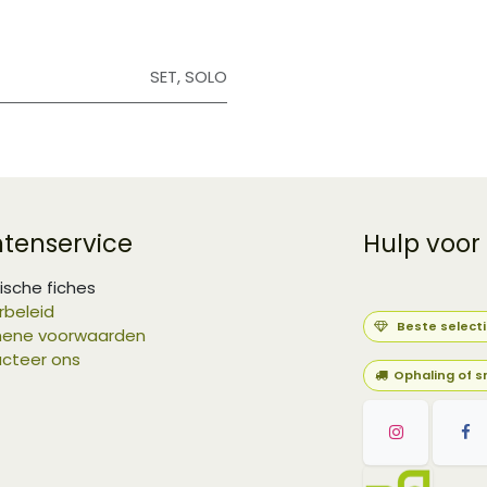
SET
,
SOLO
ntenservice
Hulp voor
ische fiches
rbeleid
Beste select
ene voorwaarden
cteer ons
Ophaling of s