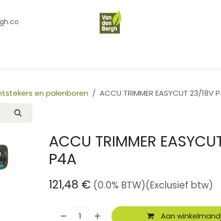
gh.co
en
Contact
Over Ons
tstekers en palenboren
ACCU TRIMMER EASYCUT 23/18V 
ACCU TRIMMER EASYCUT
P4A
121,48
€
(0.0% BTW)
(Exclusief btw)
Aan winkelmand