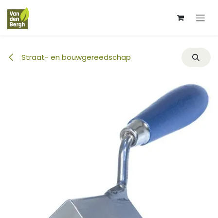
Overslaan naar inhoud
Straat- en bouwgereedschap