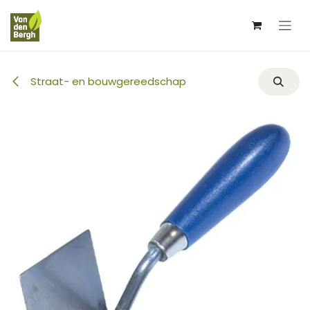
Overslaan naar inhoud
Straat- en bouwgereedschap