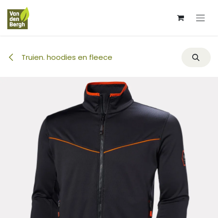
Overslaan naar inhoud
Truien. hoodies en fleece