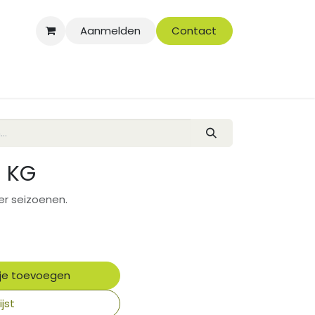
Aanmelden
Contact
0 KG
er seizoenen.
je toevoegen
jst