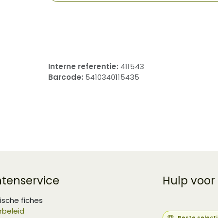
​
Interne referentie:
411543
Barcode:
5410340115435
ntenservice
Hulp voor
ische fiches
rbeleid
Beste select