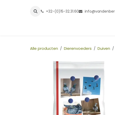
Overslaan naar inhoud
+32-(0)15-32.31.60
info@vandenber
Startpagina
Shop
Grasmatt
Alle producten
Dierenvoeders
Duiven