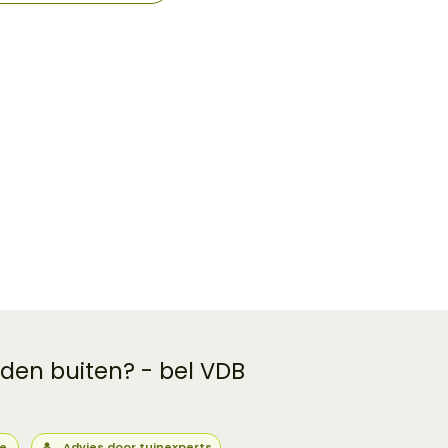
 den buiten? - bel VDB
ie
Advies door tuinexperts