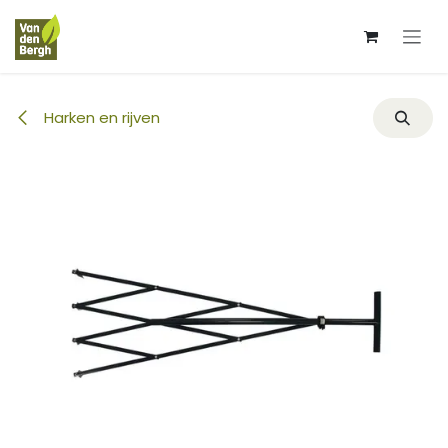
Overslaan naar inhoud
Harken en rijven