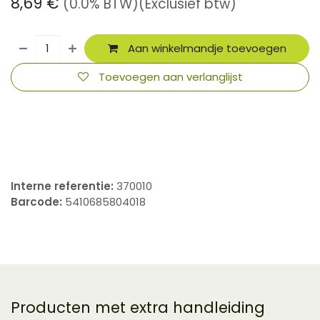
8,69
€
(0.0% BTW)
(Exclusief btw)
Aan winkelmandje toevoegen
Toevoegen aan verlanglijst
​
Interne referentie:
370010
Barcode:
5410685804018
Producten met extra handleiding