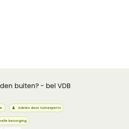
 den buiten? - bel VDB
ie
Advies door tuinexperts
nelle bezorging