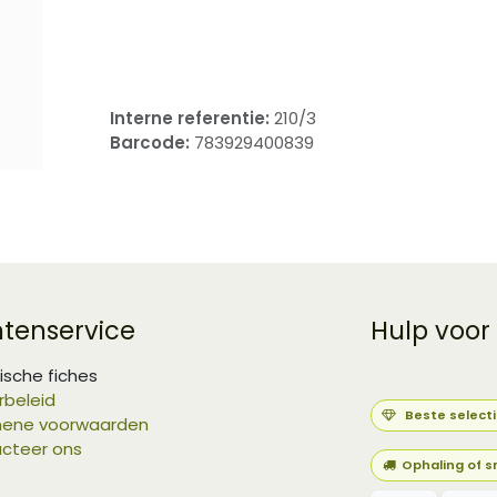
​
Interne referentie:
210/3
Barcode:
783929400839
ntenservice
Hulp voor
ische fiches
rbeleid
Beste select
ene voorwaarden
cteer ons
Ophaling of s