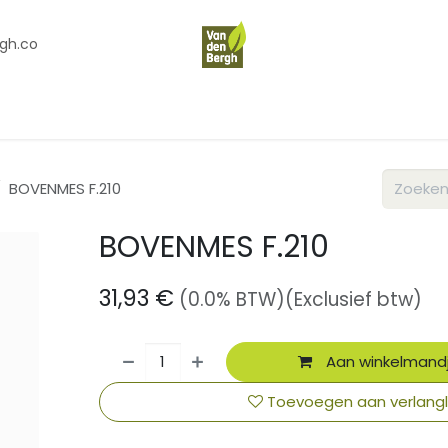
gh.co
en
Contact
Over Ons
BOVENMES F.210
BOVENMES F.210
31,93
€
(0.0% BTW)
(Exclusief btw)
Aan winkelmand
Toevoegen aan verlangli