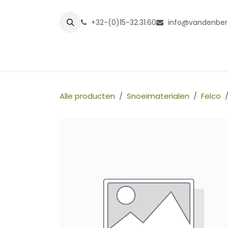
Overslaan naar inhoud
+32-(0)15-32.31.60
info@vandenber
Startpagina
Shop
Grasmatt
Alle producten
Snoeimaterialen
Felco