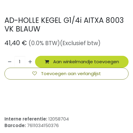
AD-HOLLE KEGEL G1/4i AITXA 8003
VK BLAUW
41,40
€
(0.0% BTW)
(Exclusief btw)
Aan winkelmandje toevoegen
Toevoegen aan verlanglijst
​
Interne referentie:
12058704
Barcode:
7611034150376