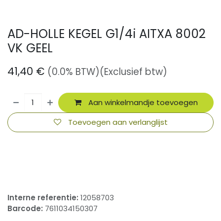
AD-HOLLE KEGEL G1/4i AITXA 8002
VK GEEL
41,40
€
(0.0% BTW)
(Exclusief btw)
Aan winkelmandje toevoegen
Toevoegen aan verlanglijst
​
Interne referentie:
12058703
Barcode:
7611034150307