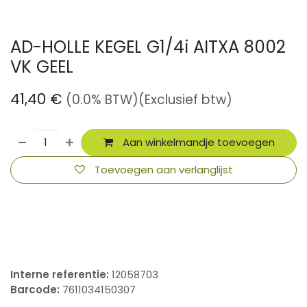
AD-HOLLE KEGEL G1/4i AITXA 8002
VK GEEL
41,40
€
(0.0% BTW)
(Exclusief btw)
Aan winkelmandje toevoegen
Toevoegen aan verlanglijst
​
Interne referentie:
12058703
Barcode:
7611034150307