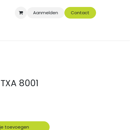
Aanmelden
Contact
ITXA 8001
je toevoegen