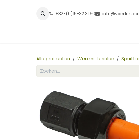
Overslaan naar inhoud
+32-(0)15-32.31.60
info@vandenber
Startpagina
Shop
Grasmatt
Alle producten
Werkmaterialen
Spuitto