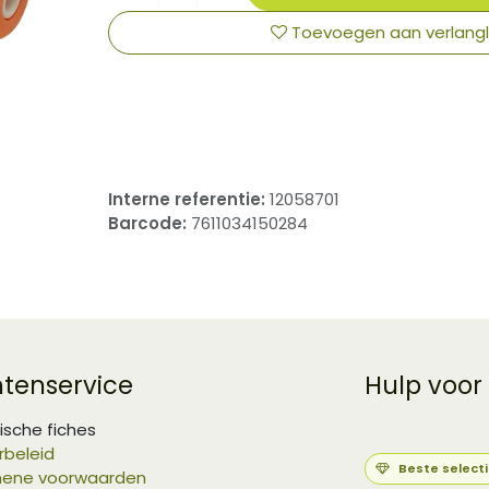
Toevoegen aan verlangli
​
Interne referentie:
12058701
Barcode:
7611034150284
ntenservice
Hulp voor
ische fiches
rbeleid
Beste select
ene voorwaarden