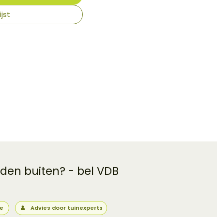
jst
 den buiten? - bel VDB
ie
Advies door tuinexperts