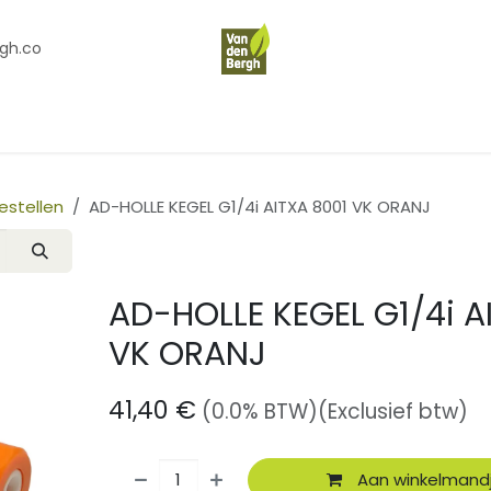
gh.co
en
Contact
Over Ons
estellen
AD-HOLLE KEGEL G1/4i AITXA 8001 VK ORANJ
AD-HOLLE KEGEL G1/4i A
VK ORANJ
41,40
€
(0.0% BTW)
(Exclusief btw)
Aan winkelmand