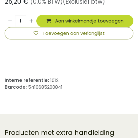
25,20
€
(0.0% BTW)
(Exclusief btw)
Aan winkelmandje toevoegen
Toevoegen aan verlanglijst
​
Interne referentie:
1012
Barcode:
5410685200841
Producten met extra handleiding