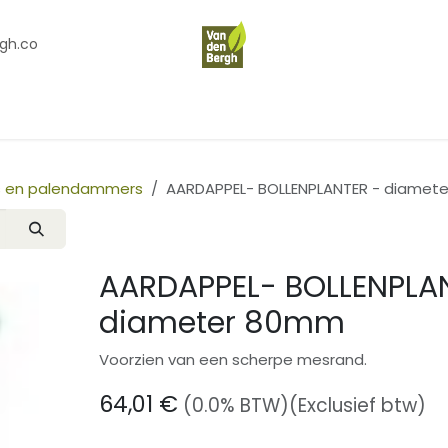
gh.co
en
Contact
Over Ons
 en palendammers
AARDAPPEL- BOLLENPLANTER - diamet
AARDAPPEL- BOLLENPLA
diameter 80mm
Voorzien van een scherpe mesrand.
64,01
€
(0.0% BTW)
(Exclusief btw)