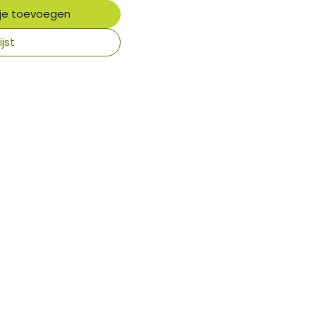
je toevoegen
jst