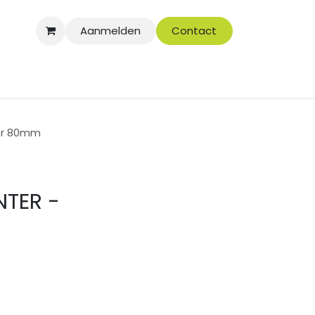
Aanmelden
Contact
er 80mm
NTER -