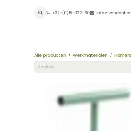
Overslaan naar inhoud
+32-(0)15-32.31.60
info@vandenber
Startpagina
Shop
Grasmatt
Alle producten
Werkmaterialen
Hamers