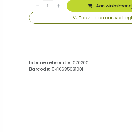
Aan winkelmand
Toevoegen aan verlangli
​
Interne referentie:
070200
Barcode:
5410685031001