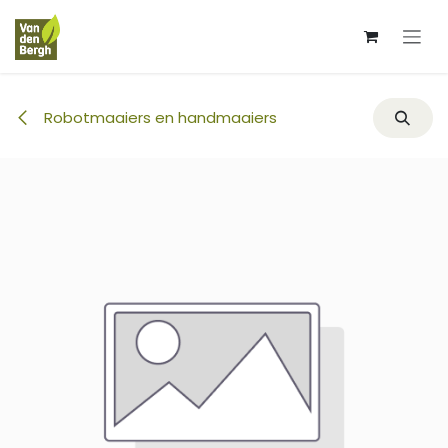
Overslaan naar inhoud
Robotmaaiers en handmaaiers