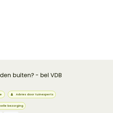
 den buiten? - bel VDB
ie
Advies door tuinexperts
nelle bezorging