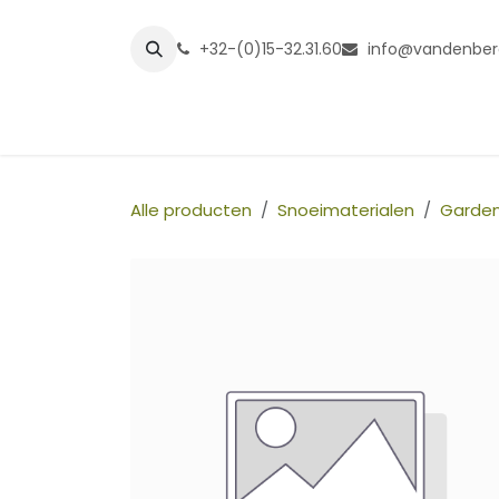
Overslaan naar inhoud
+32-(0)15-32.31.60
info@vandenber
Startpagina
Shop
Grasmatt
Alle producten
Snoeimaterialen
Garde