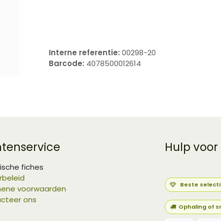
​
Interne referentie:
00298-20
Barcode:
4078500012614
ntenservice
Hulp voor
ische fiches
rbeleid
Beste select
ene voorwaarden
cteer ons
Ophaling of s