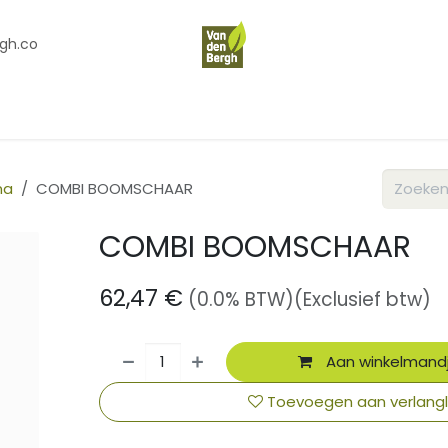
gh.co
en
Contact
Over Ons
na
COMBI BOOMSCHAAR
COMBI BOOMSCHAAR
62,47
€
(0.0% BTW)
(Exclusief btw)
Aan winkelmand
Toevoegen aan verlangli