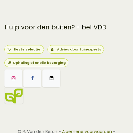
Hulp voor den buiten? - bel VDB
Beste selectie
Advies door tuinexperts
Ophaling of snelle bezorging
©
R. Van den Bergh
-
Algemene voorwaarden
-